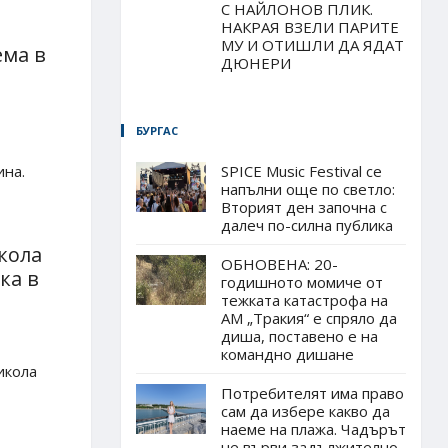
С НАЙЛОНОВ ПЛИК.
НАКРАЯ ВЗЕЛИ ПАРИТЕ
МУ И ОТИШЛИ ДА ЯДАТ
ема в
ДЮНЕРИ
БУРГАС
ина.
SPICE Music Festival се
напълни още по светло:
Вторият ден започна с
далеч по-силна публика
кола
ОБНОВЕНА: 20-
ка в
годишното момиче от
тежката катастрофа на
АМ „Тракия“ е спряло да
диша, поставено е на
командно дишане
икола
Потребителят има право
сам да избере какво да
наеме на плажа. Чадърът
не върви задължително