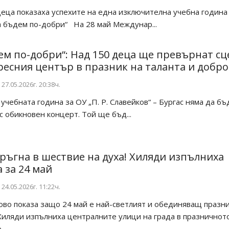
ца показаха успехите на една изключителна учебна година
 бъдем по-добри“ На 28 май Междунар...
ем по-добри“: Над 150 деца ще превърнат сц
ресния център в празник на таланта и добр
27.05.2026г. 20:38ч.
чебната година за ОУ „П. Р. Славейков“ – Бургас няма да бъ
с обикновен концерт. Той ще бъд...
тръгна в шествие на духа! Хиляди изпълниха
 за 24 май
24.05.2026г. 11:22ч.
ово показа защо 24 май е най-светлият и обединяващ празни
Хиляди изпълниха централните улици на града в празничнот
...