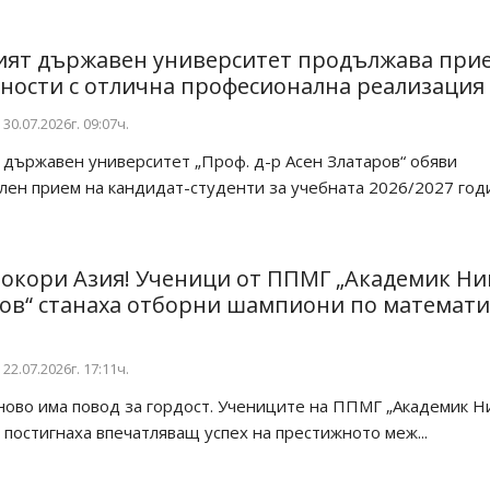
ият държавен университет продължава при
ности с отлична професионална реализация
30.07.2026г. 09:07ч.
 държавен университет „Проф. д-р Асен Златаров“ обяви
ен прием на кандидат-студенти за учебната 2026/2027 год
покори Азия! Ученици от ППМГ „Академик Ни
в“ станаха отборни шампиони по математи
22.07.2026г. 17:11ч.
ово има повод за гордост. Учениците на ППМГ „Академик Н
постигнаха впечатляващ успех на престижното меж...