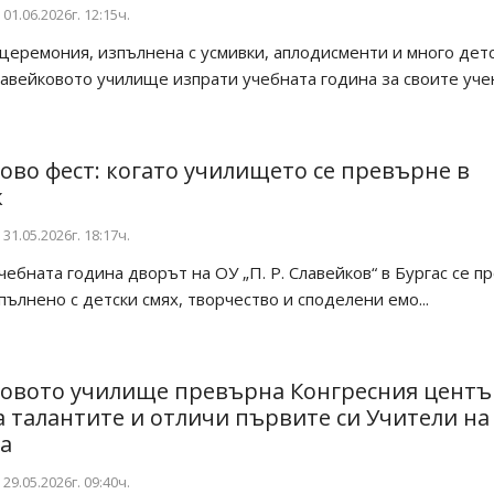
01.06.2026г. 12:15ч.
 церемония, изпълнена с усмивки, аплодисменти и много дет
авейковото училище изпрати учебната година за своите уч
ово фест: когато училището се превърне в
к
31.05.2026г. 18:17ч.
учебната година дворът на ОУ „П. Р. Славейков“ в Бургас се п
зпълнено с детски смях, творчество и споделени емо...
овото училище превърна Конгресния центъ
а талантите и отличи първите си Учители на
а
29.05.2026г. 09:40ч.