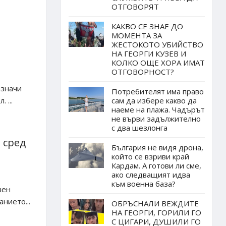
ОТГОВОРЯТ
КАКВО СЕ ЗНАЕ ДО
МОМЕНТА ЗА
ЖЕСТОКОТО УБИЙСТВО
НА ГЕОРГИ КУЗЕВ И
КОЛКО ОЩЕ ХОРА ИМАТ
ОТГОВОРНОСТ?
азначи
Потребителят има право
 ...
сам да избере какво да
наеме на плажа. Чадърът
не върви задължително
с два шезлонга
 сред
България не видя дрона,
който се взриви край
Кардам. А готови ли сме,
ако следващият идва
към военна база?
шен
нието...
ОБРЪСНАЛИ ВЕЖДИТЕ
НА ГЕОРГИ, ГОРИЛИ ГО
С ЦИГАРИ, ДУШИЛИ ГО