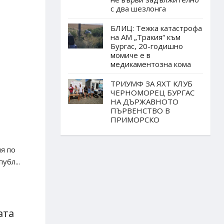
с два шезлонга
БЛИЦ: Тежка катастрофа
на АМ „Тракия“ към
Бургас, 20-годишно
момиче е в
медикаментозна кома
ТРИУМФ ЗА ЯХТ КЛУБ
ЧЕРНОМОРЕЦ БУРГАС
НА ДЪРЖАВНОТО
ПЪРВЕНСТВО В
ПРИМОРСКО
я по
убл...
ата