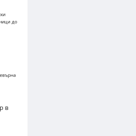
ски
еници до
ревърна
р в