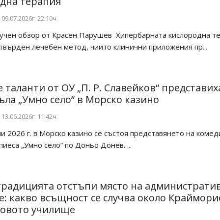
дна терапия
09.07.2026г. 22:10ч.
учен обзор от Красен Парушев Хипербарната кислородна т
твърден лечебен метод, чиито клинични приложения пр...
 таланти от ОУ „П. Р. Славейков“ представих
ъла „Умно село“ в Морско казино
13.06.2026г. 11:42ч.
2026 г. в Морско казино се състоя представянето на комед
пиеса „Умно село“ по Доньо Донев. ...
традицията отстъпи място на администрати
: какво всъщност се случва около Краймори
ковото училище