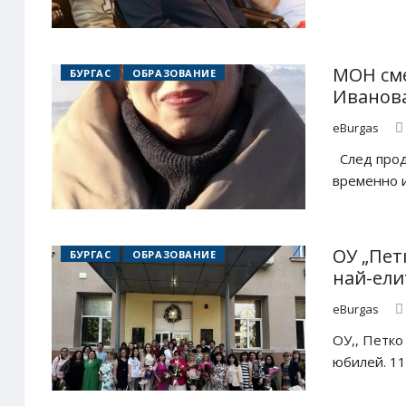
МОН сме
БУРГАС
ОБРАЗОВАНИЕ
Иванова
eBurgas
След прод
временно и
ОУ „Пет
БУРГАС
ОБРАЗОВАНИЕ
най-ели
eBurgas
ОУ,, Петко
юбилей. 11