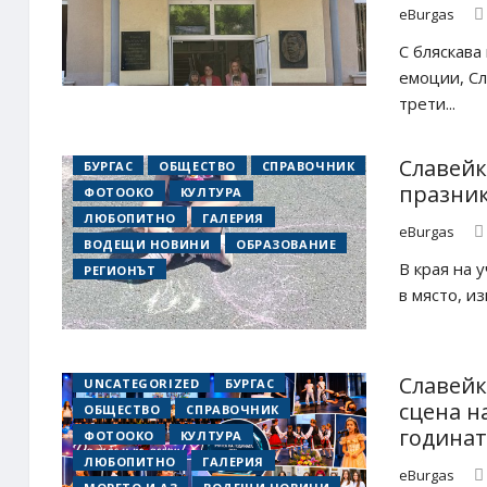
eBurgas
С бляскава
емоции, Сл
трети...
Славейк
БУРГАС
ОБЩЕСТВО
СПРАВОЧНИК
празни
ФОТООКО
КУЛТУРА
ЛЮБОПИТНО
ГАЛЕРИЯ
eBurgas
ВОДЕЩИ НОВИНИ
ОБРАЗОВАНИЕ
В края на 
РЕГИОНЪТ
в място, и
Славейк
UNCATEGORIZED
БУРГАС
сцена н
ОБЩЕСТВО
СПРАВОЧНИК
годинат
ФОТООКО
КУЛТУРА
ЛЮБОПИТНО
ГАЛЕРИЯ
eBurgas