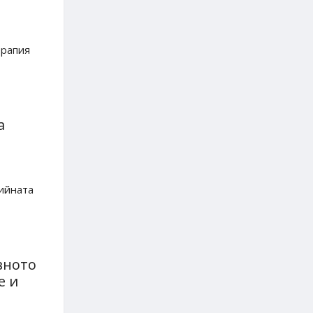
ерапия
а
ийната
вното
е и