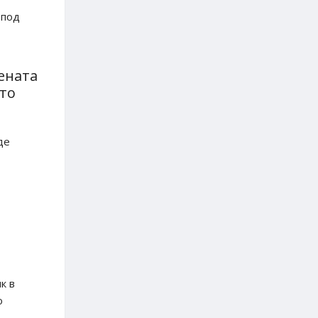
 под
ената
ото
де
к в
о