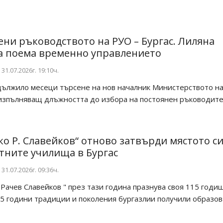
ни ръководството на РУО – Бургас. Лиляна
 поема временно управлението
31.07.2026г. 19:10ч.
ължило месеци търсене на нов началник Министерството н
зпълняващ длъжността до избора на постоянен ръководител.
ко Р. Славейков“ отново затвърди мястото си
тните училища в Бургас
31.07.2026г. 09:36ч.
 Рачев Славейков " през тази година празнува своя 115 годи
5 години традиции и поколения бургазлии получили образова