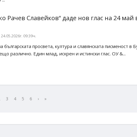
ко Рачев Славейков“ даде нов глас на 24 май 
24.05.2026г. 09:39ч.
 българската просвета, култура и славянската писменост в Б
ещо различно. Един млад, искрен и истински глас. ОУ &...
2
3
4
5
6
›
»