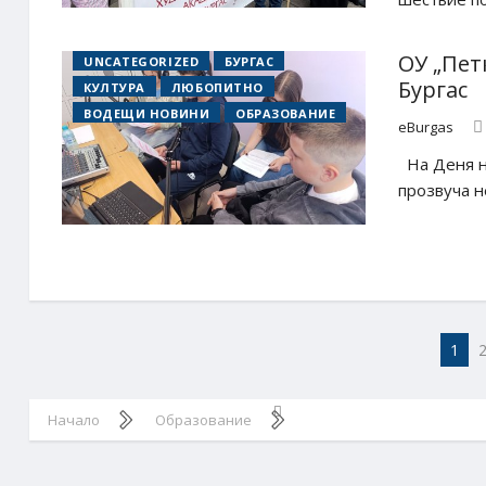
ОУ „Пет
UNCATEGORIZED
БУРГАС
Бургас
КУЛТУРА
ЛЮБОПИТНО
ВОДЕЩИ НОВИНИ
ОБРАЗОВАНИЕ
eBurgas
На Деня на
прозвуча н
1
Начало
Образование