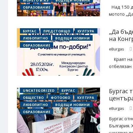
МОРЕТО И АЗ
ВОДЕЩИ НОВИНИ
Над 150 де
ОБРАЗОВАНИЕ
мотото „Да
„Да бъд
БУРГАС
ПРЕДСТОЯЩО
КУЛТУРА
на Конг
ЛЮБОПИТНО
ВОДЕЩИ НОВИНИ
ОБРАЗОВАНИЕ
eBurgas
Краят на у
отбелязан 
Бургас 
UNCATEGORIZED
БУРГАС
центъра
ОБЩЕСТВО
ФОТООКО
КУЛТУРА
ЛЮБОПИТНО
ВОДЕЩИ НОВИНИ
eBurgas
ОБРАЗОВАНИЕ
Бургас отн
България. 
шествие по 