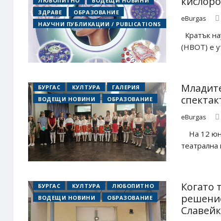
кислоро
ЛЮБОПИТНО
ВОДЕЩИ НОВИНИ
ЗДРАВЕ
ОБРАЗОВАНИЕ
eBurgas
НАУЧНИ ПУБЛИКАЦИИ / PUBLICATIONS
Кратък на
(HBOT) е у
Младите
БУРГАС
КУЛТУРА
ГАЛЕРИЯ
спектак
ВОДЕЩИ НОВИНИ
ОБРАЗОВАНИЕ
eBurgas
На 12 юни 
театрална 
Когато 
БУРГАС
КУЛТУРА
ЛЮБОПИТНО
решение
ВОДЕЩИ НОВИНИ
ОБРАЗОВАНИЕ
Славей