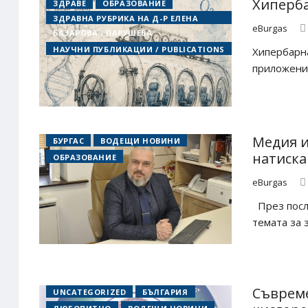
Хиперба
ЗДРАВЕ
ОБРАЗОВАНИЕ
ЗДРАВНА РУБРИКА НА Д-Р ЕЛЕНА
eBurgas
БАЗАРОВА - ПАРУШЕВА
НАУЧНИ ПУБЛИКАЦИИ / PUBLICATIONS
Хипербарна
приложения
Медия и
БУРГАС
ВОДЕЩИ НОВИНИ
натиска
ОБРАЗОВАНИЕ
eBurgas
През посл
темата за 
Съвреме
UNCATEGORIZED
БЪЛГАРИЯ